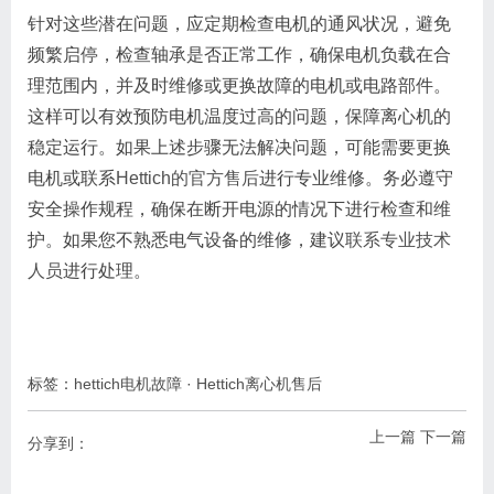
针对这些潜在问题，应定期检查电机的通风状况，避免
频繁启停，检查轴承是否正常工作，确保电机负载在合
理范围内，并及时维修或更换故障的电机或电路部件。
这样可以有效预防电机温度过高的问题，保障离心机的
稳定运行。如果上述步骤无法解决问题，可能需要更换
电机或联系
Hettich的官方售后
进行专业维修。务必遵守
安全操作规程，确保在断开电源的情况下进行检查和维
护。如果您不熟悉电气设备的维修，建议
联系专业技术
人员
进行处理。
标签：
hettich电机故障
·
Hettich离心机售后
上一篇
下一篇
分享到：