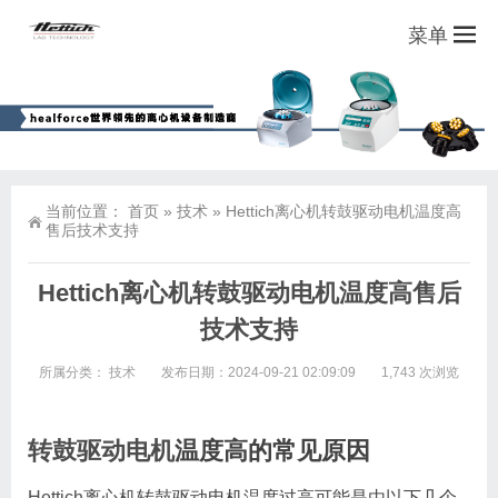
菜单
当前位置：
首页
»
技术
»
Hettich离心机转鼓驱动电机温度高
售后技术支持
Hettich离心机转鼓驱动电机温度高售后
技术支持
所属分类：
技术
发布日期：2024-09-21 02:09:09
1,743 次浏览
转鼓驱动电机
温度高的常见原因
Hettich离心机
转鼓驱动电机温度过高可能是由以下几个