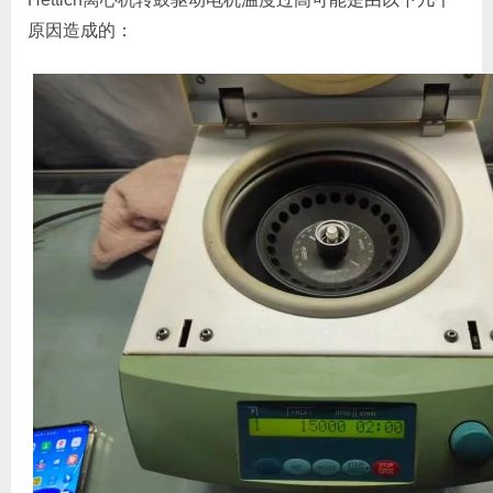
原因造成的：