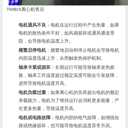
Hettich离心机售后
电机通风不良
：电机在运行过程中产生热量，如果
电机的散热条件不好，如风扇损坏或通风通道受
阻，会导致电机温度上升。
频繁启停电机
：频繁地启动和停止电机会导致电机
内部温度迅速上升，从而触发热保护机制。
轴承卡紧或损坏
：长期运行可能导致轴承发热膨
胀，轴承工作温度超过额定温度可能会引发故障，
进而导致电机温度升高。
电机负载过重
：如果离心机的负荷超出电机的额定
承载能力，电机为了维持运行会消耗更多能量，产
生更多热量，导致温度升高。
电机或电路故障
：电机内部的电气故障，如绕线短
路或绝缘损坏，也可能导致电机温度异常升高。