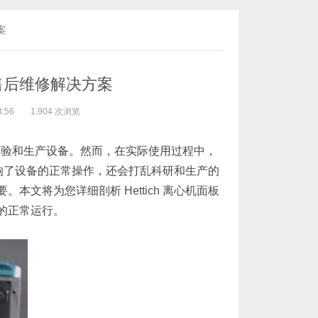
案
障售后维修解决方案
:56
1,904 次浏览
实验和生产设备。然而，在实际使用过程中，
仅影响了设备的正常操作，还会打乱科研和生产的
要。本文将为您详细剖析
Hettich 离心机面板
的正常运行。