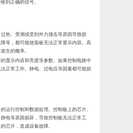
接收到正确的信号。
、过热、受潮或受到外力撞击等原因导致损
故障等，都可能使面板无法正常显示内容。高
障发生的概率。
屏的显示内容和亮度等参数。如果控制电路中
无法正常工作。静电、过电压等因素都可能损
备的运行控制和数据处理。控制板上的芯片、
、静电等原因损坏，导致控制板无法正常工
上的芯片，造成设备故障。