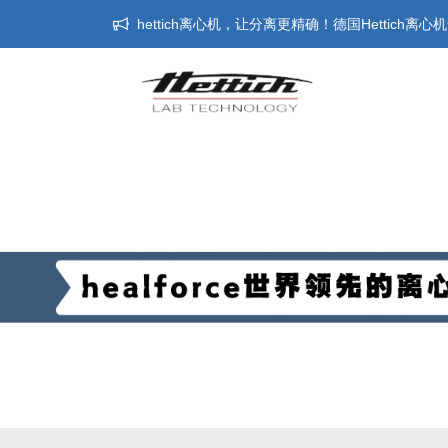
hettich离心机，让分离更精确！德国Hettich离心机售