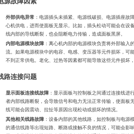
电源故障因素
外部供电异常
：电源插头未插紧、电源线破损、电源插座故
心机供电，进而使面板无显示。比如，插头松动可能会在设
线内部的导线断裂，也会阻断电力传输，造成面板黑屏。
内部电源模块故障
：离心机内部的电源模块负责将外部输入
流。如果电源模块中的电容、电感、变压器等元件损坏，可
不到正常供电。老化、过热等因素都可能导致这些元件损坏
线路连接问题
显示面板连接线故障
：显示面板与控制板之间通过连接线进
者内部线路断裂，会导致信号和电力无法正常传输，使面板
线可能会因震动、拉扯等原因出现松动或损坏的情况。
其他相关线路故障
：设备内部的其他线路，如控制板与电源
的通信线路等出现短路、断路或接触不良的情况，可能会影