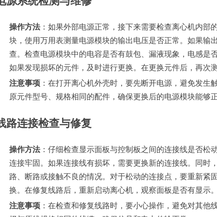
电源系统检测与维修
操作方法
：如果外部电源正常，接下来需要检查离心机内部
块，使用万用表测量电源模块的输出电压是否正常。如果输
查。检查电源模块中的电容是否有鼓包、漏液现象，电感是
如果发现损坏的元件，及时进行更换。在更换元件后，再次
注意事项
：在打开离心机外壳时，要先断开电源，避免发生
原元件型号、规格相同的配件，确保更换后的电源模块能够
线路连接检查与修复
操作方法
：仔细检查显示面板与控制板之间的连接线是否松
连接牢固。如果连接线有损坏，需要更换新的连接线。同时
路、断路或接触不良的情况。对于松动的连接点，要重新紧
换。在修复线路后，重新启动离心机，观察面板是否有显示
注意事项
：在检查和修复线路时，要小心操作，避免对其他