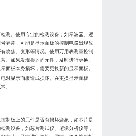
行检测。使用专业的检测设备，如示波器、逻
信号异常，可能是显示面板的控制电路出现故
否有烧焦、变形等情况。使用万用表测量控制
正常。如果发现损坏的元件，及时进行更换。
显示面板本身损坏，需要更换新的显示面板。
静电对显示面板造成损坏。在更换显示面板
正常。
查控制板上的元件是否有损坏迹象，如芯片是
的检测设备，如芯片测试仪、逻辑分析仪等，