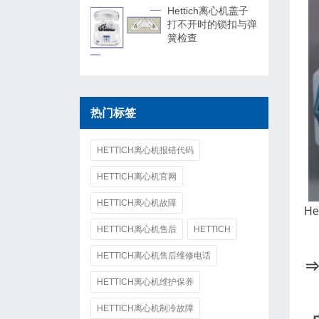
Hettich离心机盖子
打不开时的锁扣与弹
簧检查
热门标签
HETTICH离心机报错代码
HETTICH离心机官网
HETTICH离心机故障
H
HETTICH离心机售后
HETTICH
HETTICH离心机售后维修电话
⇒
HETTICH离心机维护保养
HETTICH离心机制冷故障