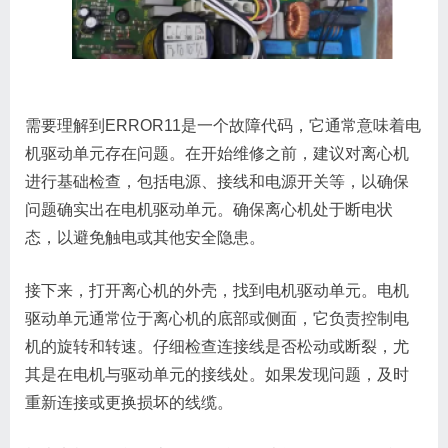
需要理解到ERROR11是一个故障代码，它通常意味着电
机驱动单元存在问题。在开始维修之前，建议对离心机
进行基础检查，包括电源、接线和电源开关等，以确保
问题确实出在电机驱动单元。确保离心机处于断电状
态，以避免触电或其他安全隐患。
接下来，打开离心机的外壳，找到电机驱动单元。电机
驱动单元通常位于离心机的底部或侧面，它负责控制电
机的旋转和转速。仔细检查连接线是否松动或断裂，尤
其是在电机与驱动单元的接线处。如果发现问题，及时
重新连接或更换损坏的线缆。