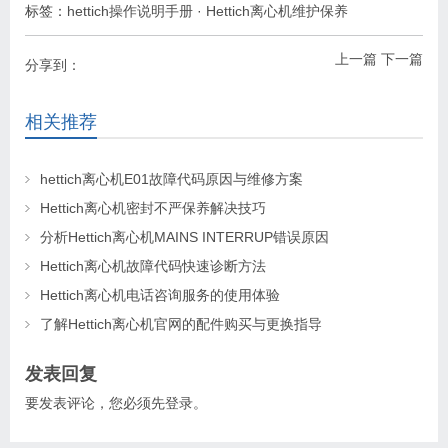
标签：
hettich操作说明手册
·
Hettich离心机维护保养
上一篇
下一篇
分享到：
相关推荐
hettich离心机E01故障代码原因与维修方案
Hettich离心机密封不严保养解决技巧
分析Hettich离心机MAINS INTERRUP错误原因
Hettich离心机故障代码快速诊断方法
Hettich离心机电话咨询服务的使用体验
了解Hettich离心机官网的配件购买与更换指导
发表回复
要发表评论，您必须先
登录
。