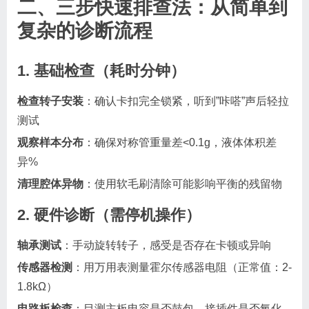
二、三步快速排查法：从简单到
复杂的诊断流程
1. 基础检查（耗时分钟）
检查转子安装
：确认卡扣完全锁紧，听到”咔嗒”声后轻拉
测试
观察样本分布
：确保对称管重量差<0.1g，液体体积差
异%
清理腔体异物
：使用软毛刷清除可能影响平衡的残留物
2. 硬件诊断（需停机操作）
轴承测试
：手动旋转转子，感受是否存在卡顿或异响
传感器检测
：用万用表测量霍尔传感器电阻（正常值：2-
1.8kΩ）
电路板检查
：目测主板电容是否鼓包，接插件是否氧化