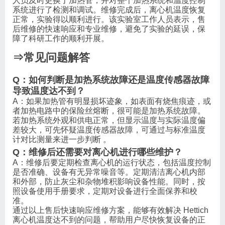
人员及时更换了加热管，并对整个加热系统和温度控制
系统进行了检测和调试。维修完成后，离心机温度恢复
正常，实验得以顺利进行。该实验室工作人员表示，售
后维修的快速响应和专业维修，避免了实验的延误，保
障了科研工作的顺利开展。
⇒常见问题解答
Q：如何判断是加热系统故障还是温度传感器故障
导致温度达不到？
A：如果加热管有明显损坏迹象，如表面有烧焦痕迹，或
者加热电路中的保险丝熔断，很可能是加热系统故障。
若加热系统外观和供电正常，但显示温度与实际温度偏
差较大，可先怀疑温度传感器故障，可通过与标准温度
计对比测量来进一步判断 。
Q：维修后还需要对离心机进行哪些维护？
A：维修后要定期检查离心机的运行状态，包括温度控制
是否准确、设备有无异常噪音等。定期清洁离心机内部
和外部，防止灰尘和杂物堆积影响设备性能。同时，按
照设备使用手册要求，定期对设备进行全面保养和校
准。
通过以上售后快速响应维修方案，能够有效解决 Hettich
离心机温度达不到的问题，帮助用户尽快恢复设备的正