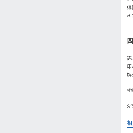
得
构
德
床
解
标
分
相