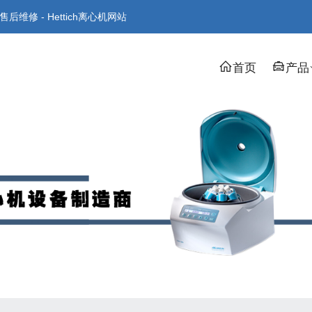
后维修 - Hettich离心机网站
首页
产品