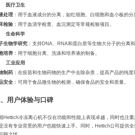
医疗卫生
液处理
：用于血液成分的分离，如红细胞、白细胞和血小板的分
床检验
：用于血清学检查、血沉测定等常规检验项目。
生命科学
子生物学研究
：支持DNA、RNA和蛋白质等生物大分子的分离
胞培养
：用于细胞分离、洗涤和培养液的制备。
工业应用
物制药
：在疫苗和生物药物的生产中去除杂质，提高产品的纯度
品安全
：可用于食品微生物的检测，确保食品的安全和质量。
三、用户体验与口碑
国Hettich冷冻离心机不仅在功能和性能上表现卓越，同时也
是没有专业背景的用户也能快速上手。同时，Hettich公司提
后顾之忧。