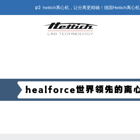
hettich离心机，让分离更精确！德国Hettich离心机售