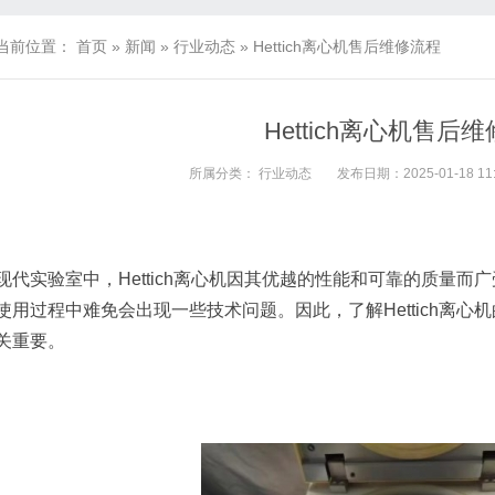
当前位置：
首页
»
新闻
»
行业动态
»
Hettich离心机售后维修流程
Hettich离心机售后
所属分类：
行业动态
发布日期：2025-01-18 11:
现代实验室中，Hettich离心机因其优越的性能和可靠的质量
使用过程中难免会出现一些技术问题。因此，了解Hettich离
关重要。