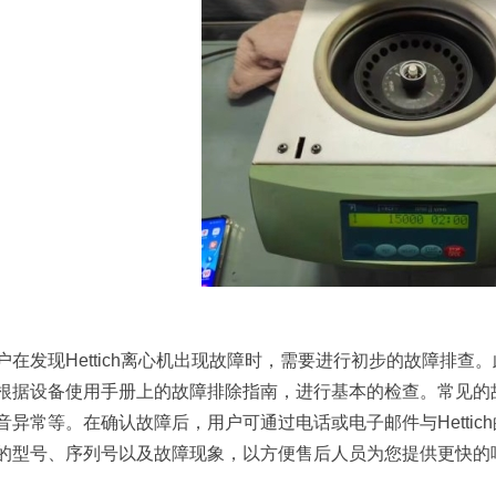
户在发现Hettich离心机出现故障时，需要进行初步的故障排
根据设备使用手册上的故障排除指南，进行基本的检查。常见的
音异常等。在确认故障后，用户可通过电话或电子邮件与Hetti
的型号、序列号以及故障现象，以方便售后人员为您提供更快的