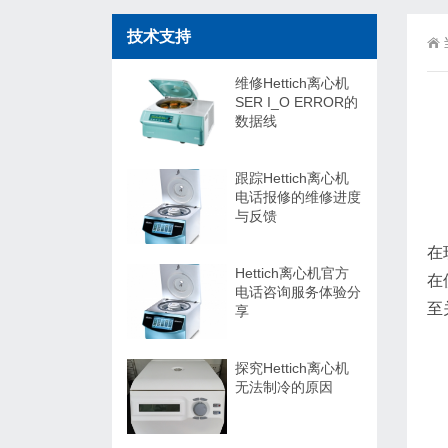
技术支持
维修Hettich离心机
SER I_O ERROR的
数据线
跟踪Hettich离心机
电话报修的维修进度
与反馈
在
Hettich离心机官方
在
电话咨询服务体验分
至
享
探究Hettich离心机
无法制冷的原因