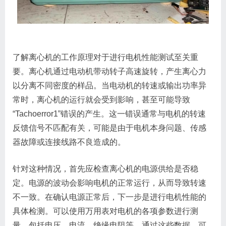
了解离心机的工作原理对于进行电机性能测试至关重
要。离心机通过电动机带动转子高速旋转，产生离心力
以分离不同密度的样品。当电动机的转速或输出功率异
常时，离心机的运行就会受到影响，甚至可能导致
“Tachoerror1”错误的产生。这一错误通常与电机的转速
反馈信号不匹配有关，可能是由于电机本身问题、传感
器故障或连接线路不良造成的。
针对这种情况，首先应检查离心机的电源供给是否稳
定。电源的波动会影响电机的正常运行，从而导致转速
不一致。在确认电源正常后，下一步是进行电机性能的
具体检测。可以使用万用表对电机的各项参数进行测
量，包括电压、电流、绝缘电阻等。通过这些数据，可