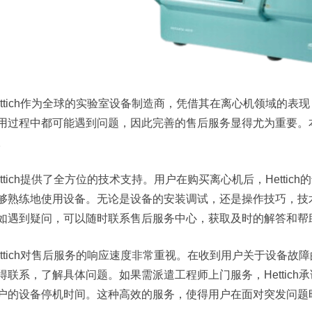
ettich作为全球的实验室设备制造商，凭借其在离心机领域的
用过程中都可能遇到问题，因此完善的售后服务显得尤为重要。
。
ettich提供了全方位的技术支持。用户在购买离心机后，Hetti
够熟练地使用设备。无论是设备的安装调试，还是操作技巧，技
如遇到疑问，可以随时联系售后服务中心，获取及时的解答和帮
ettich对售后服务的响应速度非常重视。在收到用户关于设备
得联系，了解具体问题。如果需派遣工程师上门服务，Hettich
户的设备停机时间。这种高效的服务，使得用户在面对突发问题