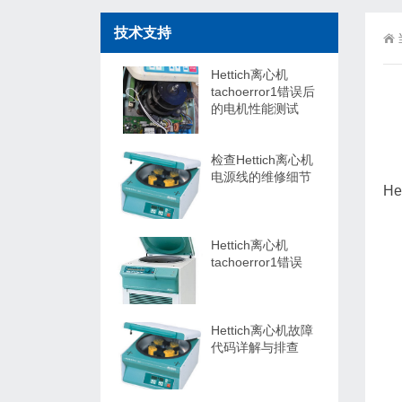
技术支持
Hettich离心机
tachoerror1错误后
的电机性能测试
检查Hettich离心机
电源线的维修细节
H
Hettich离心机
tachoerror1错误
Hettich离心机故障
代码详解与排查