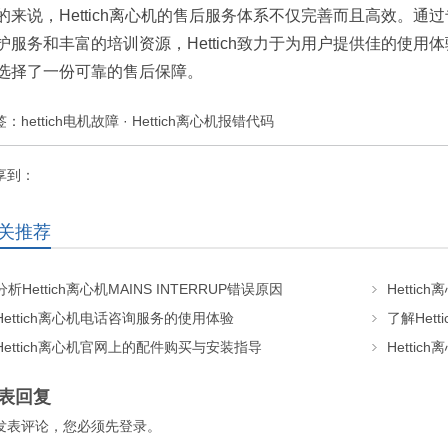
的来说，Hettich离心机的售后服务体系不仅完善而且高效。
护服务和丰富的培训资源，Hettich致力于为用户提供佳的使用体验
选择了一份可靠的售后保障。
签：
hettich电机故障
·
Hettich离心机报错代码
享到：
关推荐
分析Hettich离心机MAINS INTERRUP错误原因
Hetti
Hettich离心机电话咨询服务的使用体验
了解Het
Hettich离心机官网上的配件购买与安装指导
Hetti
表回复
发表评论，您必须先
登录
。