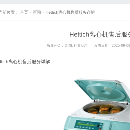
当前位置：
首页
»
新闻
»
Hettich离心机售后服务详解
Hettich离心机售后
所属分类：
新闻
,
行业动态
发布日期：2025-09-09 
ettich离心机售后服务详解