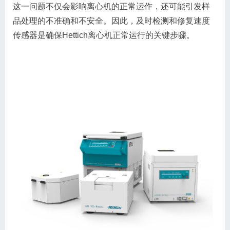
这一问题不仅会影响离心机的正常运作，还可能引发样
品处理的不准确和不安全。因此，及时检测和修复速度
传感器是确保Hettich离心机正常运行的关键步骤。