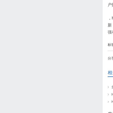
户
，
新
强
标
分
相