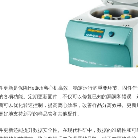
件更新是保障Hettich离心机高效、稳定运行的重要环节。固件
的各项功能。定期更新固件，不仅可以修复已知的漏洞和错误，
新可以优化转速控制，提高离心效率，改善样品分离效果。更新
更好地支持新型的样品管和其他配件。
件更新还能提升数据安全性。在现代科研中，数据的准确性和可