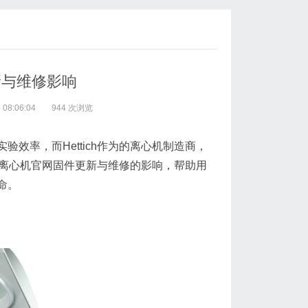
更新与维修影响
08:06:04
944 次浏览
效率，而Hettich作为的离心机制造商，
ch离心机官网固件更新与维修的影响，帮助用
命。