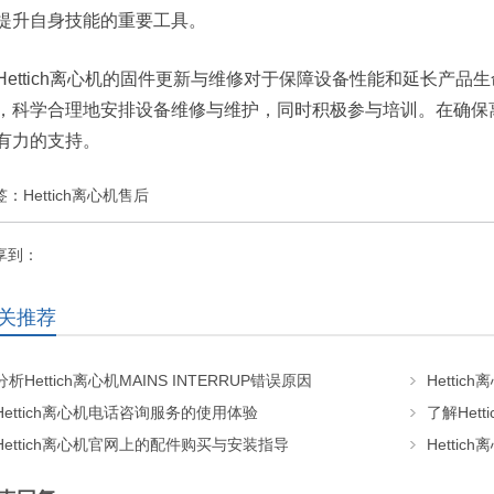
提升自身技能的重要工具。
Hettich离心机的固件更新与维修对于保障设备性能和延长产
，科学合理地安排设备维修与维护，同时积极参与培训。在确保
有力的支持。
签：
Hettich离心机售后
享到：
关推荐
分析Hettich离心机MAINS INTERRUP错误原因
Hetti
Hettich离心机电话咨询服务的使用体验
了解Het
Hettich离心机官网上的配件购买与安装指导
Hetti