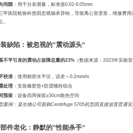
向间隙
：用千分表测量，标准值0.02-0.05mm
三甲医院检验科曾因忽视轴承异响，导致离心室变形，维修费用高
上。
装缺陷：被忽视的”震动源头”
基不平引发的震动占故障总量的23%
（数据来源：2023年实验
平校准
：使用精密水平仪，误差＜0.2mm/m
震处理
：安装橡胶垫+防震螺栓组合
间预留
：设备四周保留≥30cm散热空间
型案例：某生物公司新购Centrifuge 5705机型因直接放置
部件老化：静默的”性能杀手”