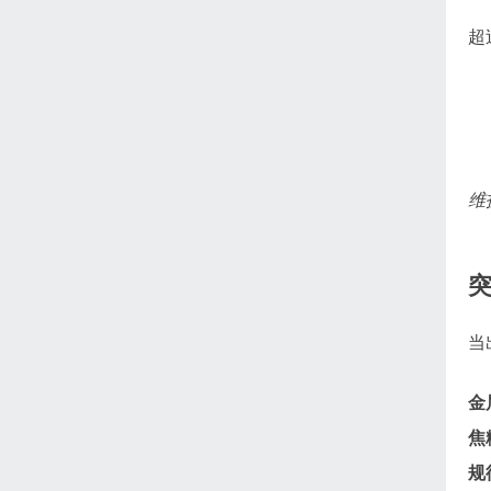
超
维
突
当
金
焦
规