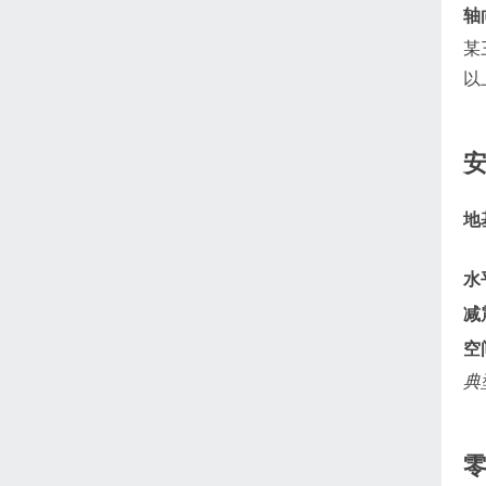
轴
某
以
安
地
水
减
空
典
零