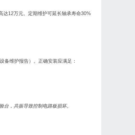
达12万元。定期维护可延长轴承寿命30%
室设备维护报告）。正确安装应满足：
普通实验台，共振导致控制电路板损坏。