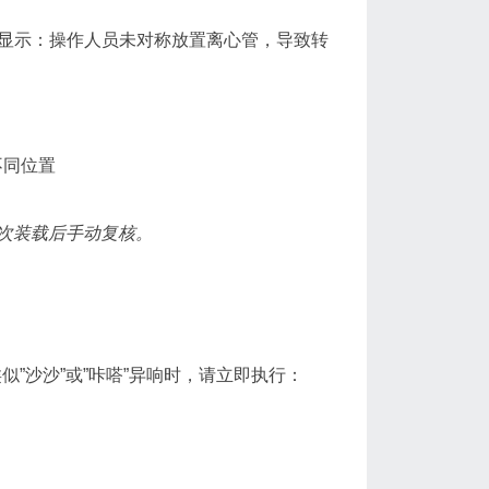
显示：操作人员未对称放置离心管，导致转
不同位置
议每次装载后手动复核。
”沙沙”或”咔嗒”异响时，请立即执行：