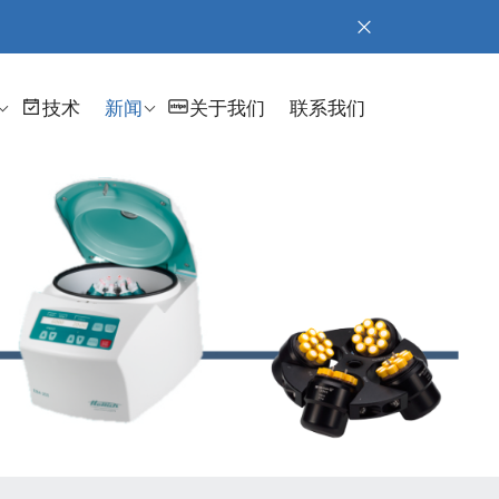
技术
新闻
关于我们
联系我们