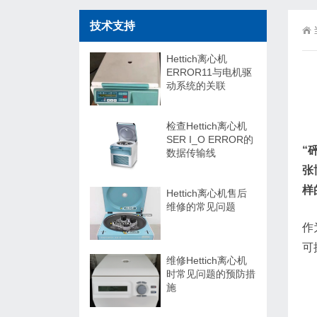
技术支持
Hettich离心机
ERROR11与电机驱
动系统的关联
检查Hettich离心机
SER I_O ERROR的
“
数据传输线
张
样
Hettich离心机售后
维修的常见问题
作
可
维修Hettich离心机
时常见问题的预防措
施